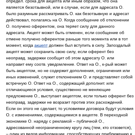
определ. срока для акцепта или иным образом, что она
является безотзывной, или в случае, если для адресата О.
было разумным рассматривать О. как безотзывную и адресат
действовал, полагаясь на О. Когда сообщение об отклонении
О. получено оферентом, она теряет силу для данного
адресата. Акцепт может быть отменен, если сообщение об
отмене получено оферентом раньше того момента или в тот
момент, когда
акцепт
должен был вступить в силу. Запоздалый
акцепт может сохранить свою силу, если оферент без
неоправд. задержки сообщит об этом адресату О. или
направит ему соотв. уведомление. Ответ на О., к-рый может
быть акцептом, но не содержит дополнения, ограничения или
иных изменений, служит отклонением О. и представляет собой
встречную О. Ответ на О., содержащий дополнит. или
отличающиеся условия, существенно не меняющие
предложение О., выступает акцептом, если только оферент без
неоправд. задержки не возразит против этих расхождений.
Если он этого не сделает, то условиями договора будут условия
О. с изменениями, содержащимися в акцепте. В переходной
экономике О. наряду с рекламой – публичной О.,
адресованной неограниченному кругу лиц (тем, кто отзовется),
– один из видов информации, способствующих приближению к