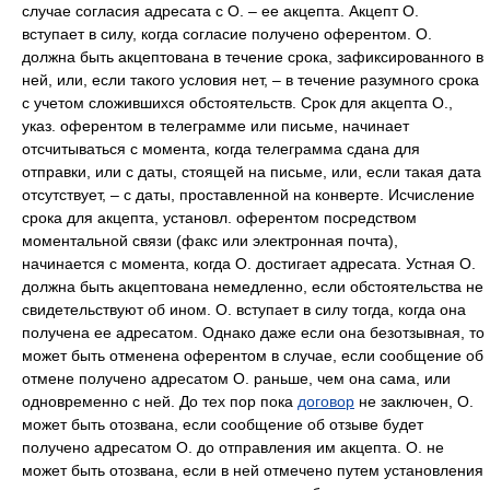
случае согласия адресата с О. – ее акцепта. Акцепт О.
вступает в силу, когда согласие получено оферентом. О.
должна быть акцептована в течение срока, зафиксированного в
ней, или, если такого условия нет, – в течение разумного срока
с учетом сложившихся обстоятельств. Срок для акцепта О.,
указ. оферентом в телеграмме или письме, начинает
отсчитываться с момента, когда телеграмма сдана для
отправки, или с даты, стоящей на письме, или, если такая дата
отсутствует, – с даты, проставленной на конверте. Исчисление
срока для акцепта, установл. оферентом посредством
моментальной связи (факс или электронная почта),
начинается с момента, когда О. достигает адресата. Устная О.
должна быть акцептована немедленно, если обстоятельства не
свидетельствуют об ином. О. вступает в силу тогда, когда она
получена ее адресатом. Однако даже если она безотзывная, то
может быть отменена оферентом в случае, если сообщение об
отмене получено адресатом О. раньше, чем она сама, или
одновременно с ней. До тех пор пока
договор
не заключен, О.
может быть отозвана, если сообщение об отзыве будет
получено адресатом О. до отправления им акцепта. О. не
может быть отозвана, если в ней отмечено путем установления