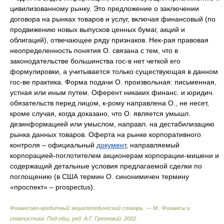
цивилизованному рынку. Это предложение о заключении
договора на рынках товаров и услуг, включая финансовый (по
продвижению новых выпусков ценных бумаг, акций и
облигаций), отвечающее ряду признаков. Нек-рая правовая
неопределенность понятия О. связана с тем, что в
законодательстве большинства гос-в нет четкой его
формулировки, а учитывается только существующая в данном
гос-ве практика. Форма подачи О. произвольная: письменная,
устная или иным путем. Оферент никаких финанс. и юридич.
обязательств перед лицом, к-рому направлена О., не несет,
кроме случая, когда доказано, что О. является умышл.
дезинформацией или умыслом, направл. на дестабилизацию
рынка данных товаров. Оферта на рынке корпоративного
контроля – официальный
документ
, направляемый
корпорацией-поглотителем акционерам корпорации-мишени и
содержащий детальные условия предлагаемой сделки по
поглощению (в США термин О. синонимичен термину
«проспект» – prospectus).
Финансово-кредитный энциклопедический словарь. — М.: Финансы и
статистика
.
Под общ. ред. А.Г. Грязновой
.
2002
.